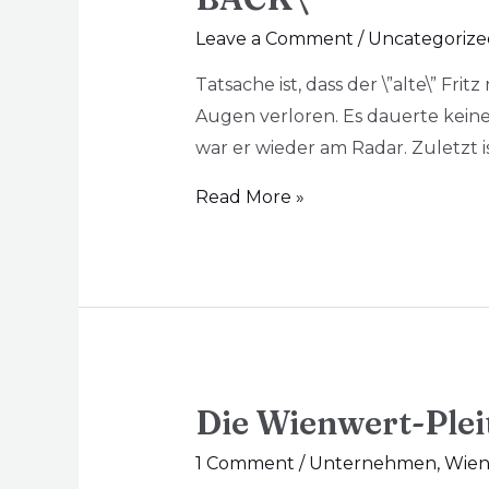
Leave a Comment
/
Uncategorize
Tatsache ist, dass der \”alte\” Fri
Augen verloren. Es dauerte kein
war er wieder am Radar. Zuletzt i
Read More »
Die Wienwert-Pleit
1 Comment
/
Unternehmen
,
Wien