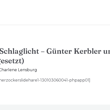
Schlaglicht – Günter Kerbler u
esetzt)
Charlene Lensburg
enerzockerslidehare1-130103060041-phpapp01]