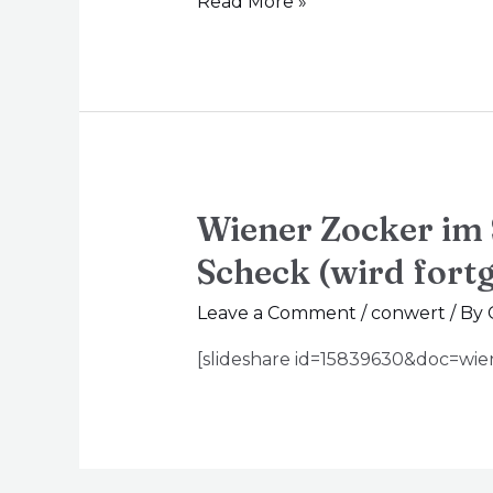
Read More »
Wiener Zocker im 
Scheck (wird fortg
Leave a Comment
/
conwert
/ By
[slideshare id=15839630&doc=wi