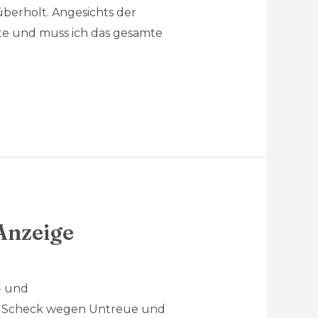
überholt. Angesichts der
ste und muss ich das gesamte
Anzeige
s- und
ch Scheck wegen Untreue und