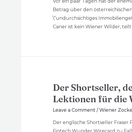
Vor ein paar Tagen hat der ehem
Betrag über den österreichischen
\”undurchsichtiges Immobiliengef
Caner ist kein Wiener Wilder, teil
Der Shortseller, d
Lektionen für die
Leave a Comment
/
Wiener Zocke
Der englische Shortseller Fraser 
Fintech Wunder Wirecard zu Fall