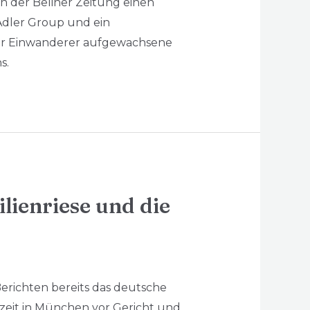
n der Beliner Zeitung einen
 Adler Group und ein
cher Einwanderer aufgewachsene
s.
lienriese und die
 Berichten bereits das deutsche
zeit in München vor Gericht und