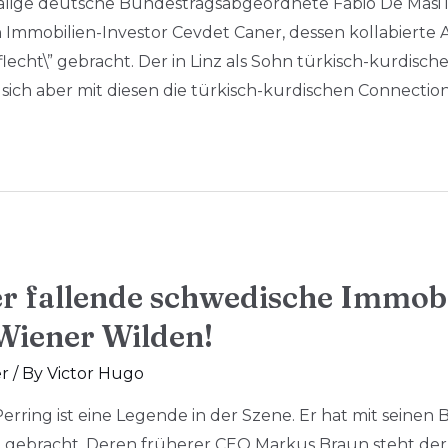
alige deutsche Bundestragsabgeordnete Fabio De Masi i
 Immobilien-Investor Cevdet Caner, dessen kollabierte
lecht\” gebracht. Der in Linz als Sohn türkisch-kurdis
t sich aber mit diesen die türkisch-kurdischen Connection
er fallende schwedische Immobi
 Wiener Wilden!
r
/ By
Victor Hugo
Perring ist eine Legende in der Szene. Er hat mit seinen
 gebracht. Deren früherer CEO Markus Braun steht der