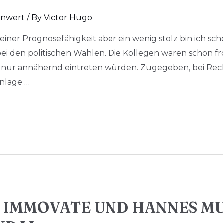
nwert
/ By
Victor Hugo
meiner Prognosefähigkeit aber ein wenig stolz bin ich s
” bei den politischen Wahlen. Die Kollegen wären schön f
nur annähernd eintreten würden. Zugegeben, bei Rech
enlage …
 IMMOVATE UND HANNES MU