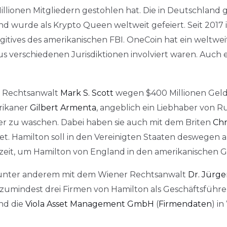
Millionen Mitgliedern gestohlen hat. Die in Deutschlan
d wurde als Krypto Queen weltweit gefeiert. Seit 2017 
gitives des amerikanischen FBI. OneCoin hat ein weltw
us verschiedenen Jurisdiktionen involviert waren. Auch 
er Rechtsanwalt
Mark S. Scott
wegen $400 Millionen Geld
rikaner
Gilbert Armenta
, angeblich ein Liebhaber von R
r zu waschen. Dabei haben sie auch mit dem Briten
Chr
. Hamilton soll in den Vereinigten Staaten deswegen a
zeit, um Hamilton von England in den amerikanischen Ge
t unter anderem mit dem Wiener Rechtsanwalt
Dr. Jürge
umindest drei Firmen von Hamilton als Geschäftsführer
nd die
Viola Asset Management GmbH
(
Firmendaten
) i