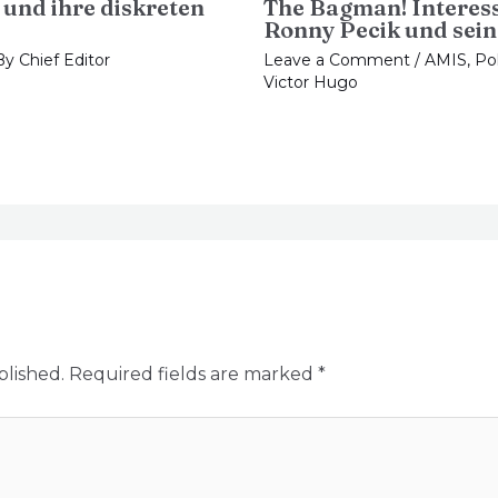
und ihre diskreten
The Bagman! Interess
Ronny Pecik und sein
By
Chief Editor
Leave a Comment
/
AMIS
,
Pol
Victor Hugo
blished.
Required fields are marked
*