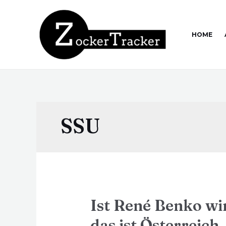
HOME
SSU
Ist René Benko wir
das ist Österreich